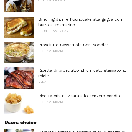
Brie, Fig Jam e Poundcake alla griglia con
burro al rosmarino
DESSERT AMERICANI
Prosciutto Casseruola Con Noodles
CIBO AMERICANO
Ricetta di prosciutto affumicato glassato al
miele
CENA
Ricetta cristallizzata allo zenzero candito
CIBO AMERICANO
Users choice
Gomma xantana e gomma guar in ricette di