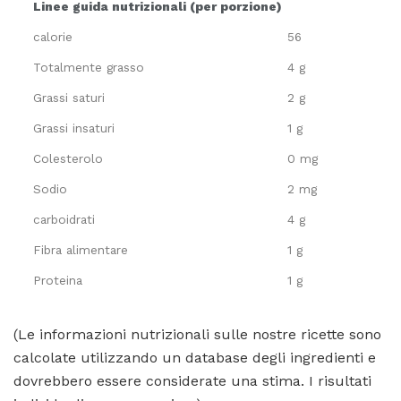
Linee guida nutrizionali (per porzione)
calorie
56
Totalmente grasso
4 g
Grassi saturi
2 g
Grassi insaturi
1 g
Colesterolo
0 mg
Sodio
2 mg
carboidrati
4 g
Fibra alimentare
1 g
Proteina
1 g
(Le informazioni nutrizionali sulle nostre ricette sono
calcolate utilizzando un database degli ingredienti e
dovrebbero essere considerate una stima. I risultati