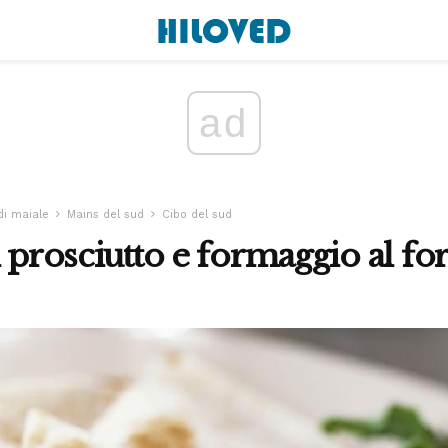
ad
di maiale
Mains del sud
Cibo del sud
l prosciutto e formaggio al fo