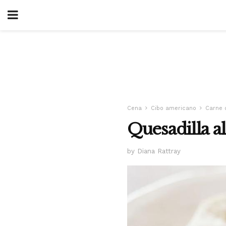
Cena
Cibo americano
Carne 
Quesadilla a
by Diana Rattray