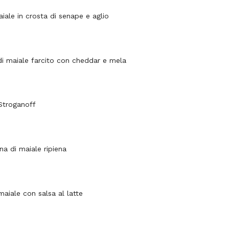
aiale in crosta di senape e aglio
di maiale farcito con cheddar e mela
 Stroganoff
ena di maiale ripiena
maiale con salsa al latte