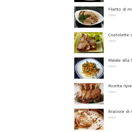
Filetto di m
CENA
Costolette 
CENA
Maiale alla
CENA
Ricetta ripi
CENA
Braciole di 
CENA