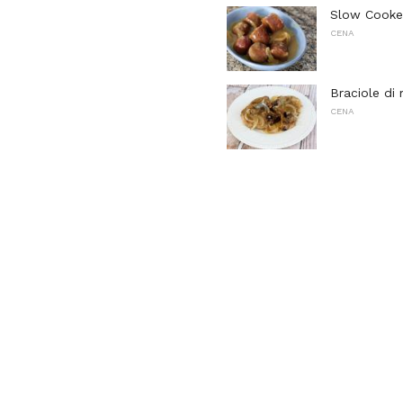
Slow Cooker
CENA
Braciole di 
CENA