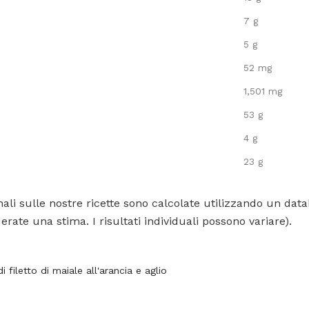
7 g
5 g
52 mg
1,501 mg
53 g
4 g
23 g
ali sulle nostre ricette sono calcolate utilizzando un data
rate una stima. I risultati individuali possono variare).
i filetto di maiale all'arancia e aglio