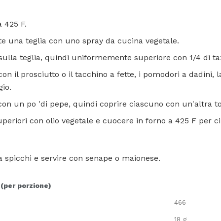
a 425 F.
 una teglia con uno spray da cucina vegetale.
 sulla teglia, quindi uniformemente superiore con 1/4 di t
on il prosciutto o il tacchino a fette, i pomodori a dadini, la
gio.
n un po 'di pepe, quindi coprire ciascuno con un'altra tor
uperiori con olio vegetale e cuocere in forno a 425 F per ci
 a spicchi e servire con senape o maionese.
 (per porzione)
466
18 g