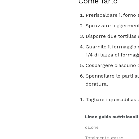
Come farlo
Preriscaldare il forno 
Spruzzare leggermente
Disporre due tortillas
Guarnite il formaggio c
1/4 di tazza di formag
Cospargere ciascuno co
Spennellare le parti s
doratura.
Tagliare i quesadillas
Linee guida nutrizionali
calorie
Totalmente grasso