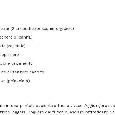
 sale (2 tazze di sale kosher o grosso)
ucchero di canna)
rta (vegetale)
 pepe nero
acche di pimento
0 ml di zenzero candito
qua (ghiacciata)
ale in una pentola capiente a fuoco vivace. Aggiungere sal
izione leggera. Togliere dal fuoco e lasciare raffreddare. V