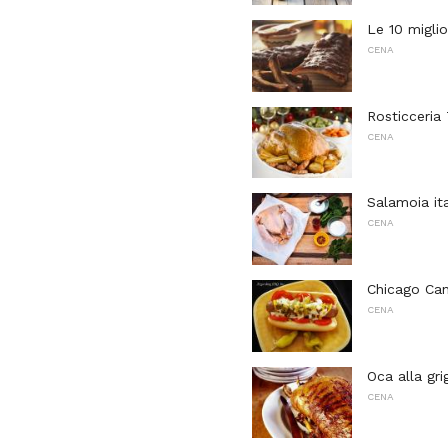
Le 10 miglio
CENA
Rosticceria 
CENA
Salamoia it
CENA
Chicago Can
CENA
Oca alla grig
CENA