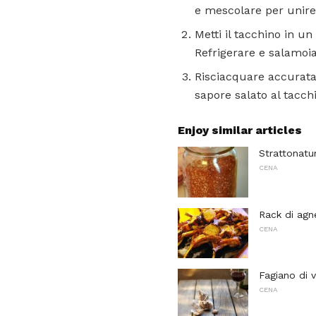
e mescolare per unire
Metti il ​​tacchino in 
Refrigerare e salamoia
Risciacquare accurata
sapore salato al tacchi
Enjoy similar articles
Strattonatu
CENA
Rack di agn
CENA
Fagiano di v
CENA