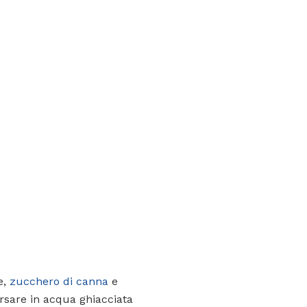
e,
zucchero di canna
e
ersare in acqua ghiacciata