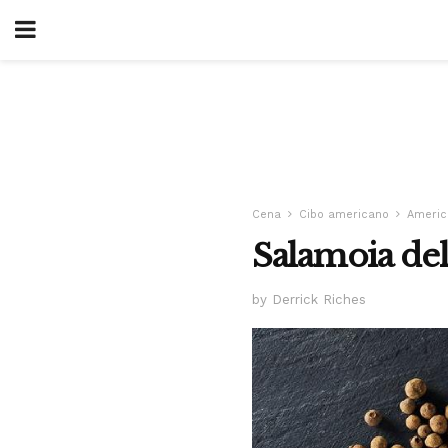
Cena
Cibo americano
Americ
Salamoia del
by Derrick Riches