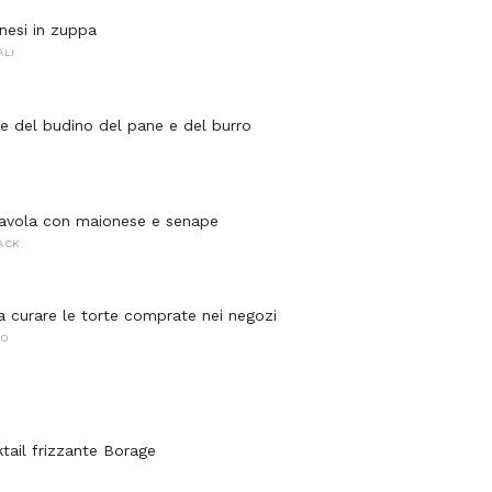
inesi in zuppa
ALI
le del budino del pane e del burro
iavola con maionese e senape
NACK
a curare le torte comprate nei negozi
NO
ktail frizzante Borage