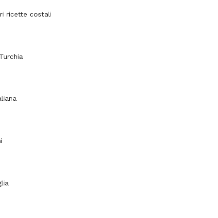
ri ricette costali
Turchia
aliana
i
lia