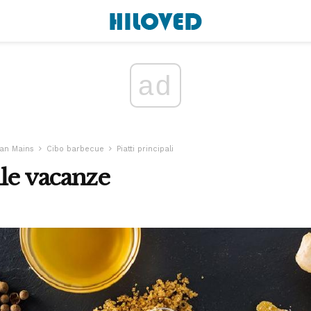
ad
an Mains
Cibo barbecue
Piatti principali
le vacanze