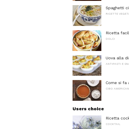
Spaghetti c
RICETTE VEGET
Ricetta faci
DOLCI
Uova alla d
ANTIPASTI E S
Come si fa 
CIBO AMERICA
Users choice
Ricetta coc
COCKTAIL