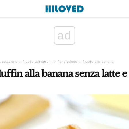
ad
a colazione
Ricette agli agrumi
Pane veloce
Ricette alla banana
uffin alla banana senza latte 