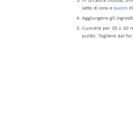
In un'altra ciotola, un
latte di soia e
succo d
Aggiungere gli ingred
Cuocere per 25 o 30 m
pulito. Togliere dal for