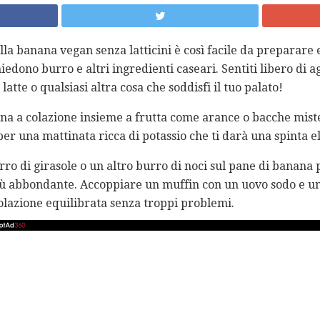
lla banana vegan senza latticini è così facile da preparare 
hiedono burro e altri ingredienti caseari. Sentiti libero di a
atte o qualsiasi altra cosa che soddisfi il tuo palato!
na a colazione insieme a frutta come arance o bacche miste
er una mattinata ricca di potassio che ti darà una spinta ele
rro di girasole o un altro burro di noci sul pane di banana
iù abbondante. Accoppiare un muffin con un uovo sodo e un
lazione equilibrata senza troppi problemi.