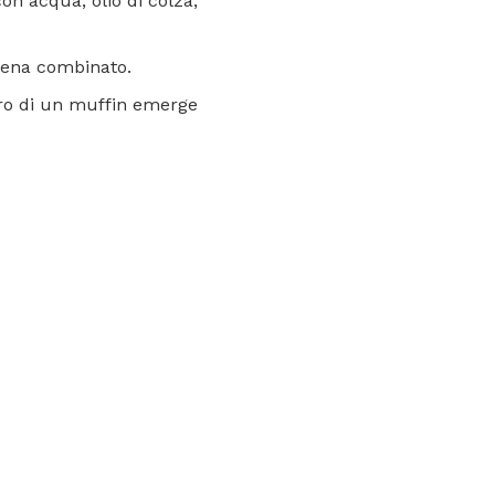
con acqua, olio di colza,
pena combinato.
tro di un muffin emerge