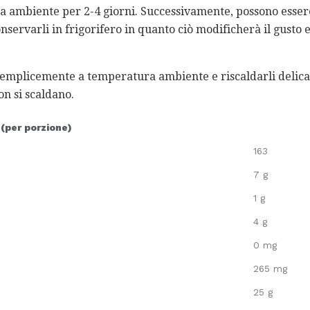
 ambiente per 2-4 giorni. Successivamente, possono essere
ervarli in frigorifero in quanto ciò modificherà il gusto e
i semplicemente a temperatura ambiente e riscaldarli deli
on si scaldano.
 (per porzione)
163
7 g
1 g
4 g
0 mg
265 mg
25 g