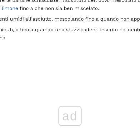
ire le banane schiacciate, il sostituto dell'uovo mescolato 
i limone
fino a che non sia ben miscelato.
ienti umidi all'asciutto, mescolando fino a quando non ap
inuti, o fino a quando uno stuzzicadenti inserito nel cen
no.
ad