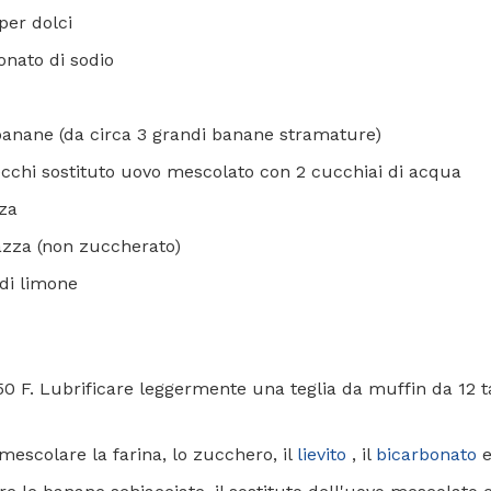
 per dolci
onato di sodio
 banane (da circa 3 grandi banane stramature)
ecchi sostituto uovo mescolato con 2 cucchiai di acqua
zza
 tazza (non zuccherato)
 di limone
350 F. Lubrificare leggermente una teglia da muffin da 12 t
mescolare la farina, lo zucchero, il
lievito
, il
bicarbonato
e