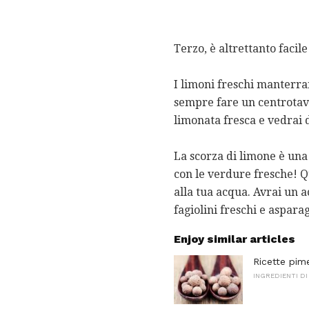
Terzo, è altrettanto facil
I limoni freschi manterra
sempre fare un centrotavo
limonata fresca e vedrai 
La scorza di limone è una 
con le verdure fresche! 
alla tua acqua. Avrai un 
fagiolini freschi e asparag
Enjoy similar articles
Ricette pime
INGREDIENTI DI