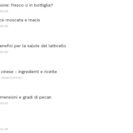
one: fresco o in bottiglia?
 BASE
oce moscata e macis
 BASE
enefici per la salute del latticello
 BASE
cinese - ingredienti e ricette
 VEGETARIANA
imensioni e gradi di pecan
 BASE
SALSE