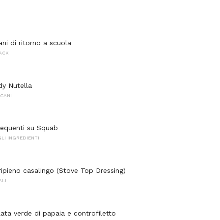
ani di ritorno a scuola
NACK
dy Nutella
CANI
equenti su Squab
LI INGREDIENTI
ripieno casalingo (Stove Top Dressing)
ALI
lata verde di papaia e controfiletto