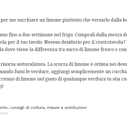
e per me succhiare un limone piuttosto che versarlo dalla bo
nno fino a due settimane nel frigo. Comprali dalla mezza doz
la per il tuo tavolo. Nessun desiderio per il centrotavola?
da dove viene la differenza tra succo di limone fresco e con
risorsa sottovalutata. La scorza di limone è ottima nei des
Quando fumi le verdure, aggiungi semplicemente un cucchia
accenno di limone nel gusto di qualunque verdura tu stia c
i!
nto, consigli di cottura, misure e sostituzioni
 BASE