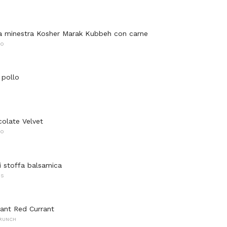
la minestra Kosher Marak Kubbeh con carne
NO
 pollo
olate Velvet
NO
i stoffa balsamica
NS
ant Red Currant
BRUNCH