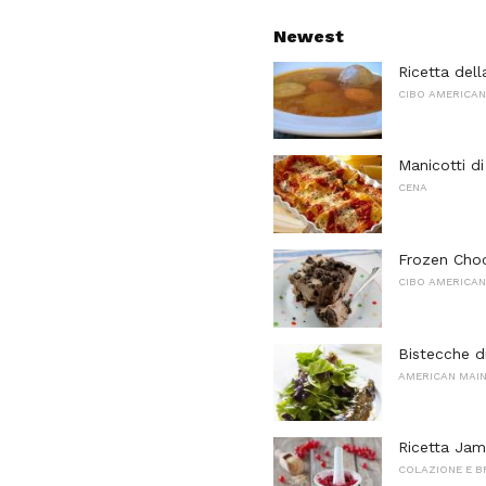
Newest
Ricetta del
CIBO AMERICA
Manicotti di
CENA
Frozen Choc
CIBO AMERICA
Bistecche d
AMERICAN MAI
Ricetta Jam
COLAZIONE E 