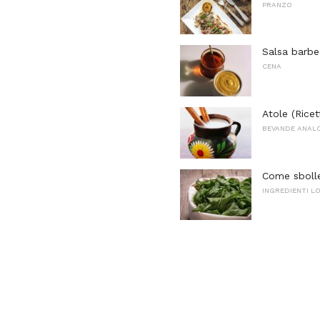
PRANZO
Salsa barbe
CENA
Atole (Rice
BEVANDE ANAL
Come sbolle
INGREDIENTI L