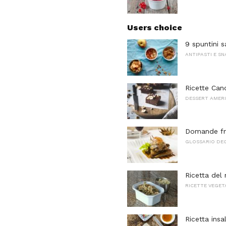
Users choice
9 spuntini s
ANTIPASTI E S
Ricette Can
DESSERT AMERI
Domande fr
GLOSSARIO DEG
Ricetta del 
RICETTE VEGET
Ricetta insa