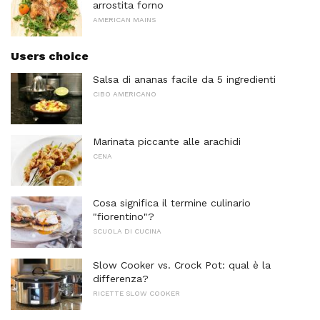
arrostita forno
AMERICAN MAINS
Users choice
Salsa di ananas facile da 5 ingredienti
CIBO AMERICANO
Marinata piccante alle arachidi
CENA
Cosa significa il termine culinario
"fiorentino"?
SCUOLA DI CUCINA
Slow Cooker vs. Crock Pot: qual è la
differenza?
RICETTE SLOW COOKER