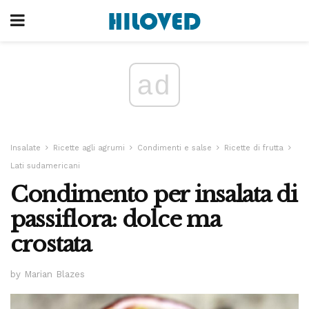
ad
Insalate
Ricette agli agrumi
Condimenti e salse
Ricette di frutta
Lati sudamericani
Condimento per insalata di
passiflora: dolce ma
crostata
by Marian Blazes