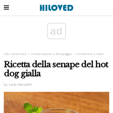
ad
Cibo americano
Conservazione e decapaggio
Condimenti e salse
Ricetta della senape del hot
dog gialla
by Leda Meredith