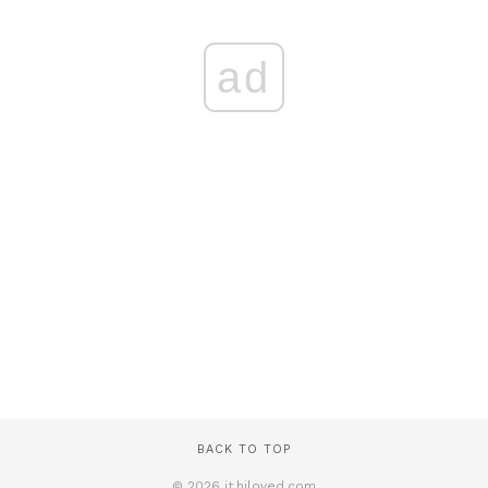
ad
BACK TO TOP
© 2026 it.hiloved.com