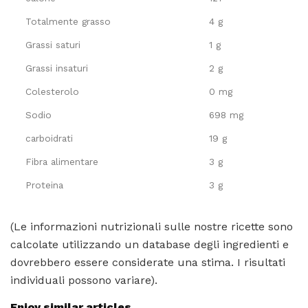
Totalmente grasso
4 g
Grassi saturi
1 g
Grassi insaturi
2 g
Colesterolo
0 mg
Sodio
698 mg
carboidrati
19 g
Fibra alimentare
3 g
Proteina
3 g
(Le informazioni nutrizionali sulle nostre ricette sono
calcolate utilizzando un database degli ingredienti e
dovrebbero essere considerate una stima. I risultati
individuali possono variare).
Enjoy similar articles