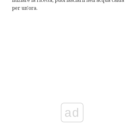
iniziare la ricetta, puoi lasciarli nell'acqua calda
per un'ora.
ad