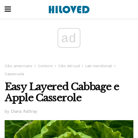
ad
Cibo americano
Contorni
Cibo del sud
Lati meridionali
Casseruola
Easy Layered Cabbage e
Apple Casserole
by Diana Rattray