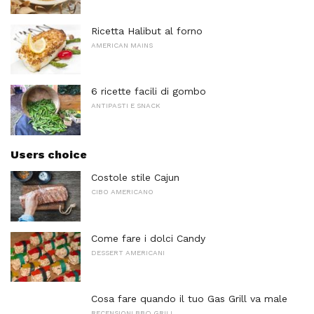
Ricetta Halibut al forno
AMERICAN MAINS
6 ricette facili di gombo
ANTIPASTI E SNACK
Users choice
Costole stile Cajun
CIBO AMERICANO
Come fare i dolci Candy
DESSERT AMERICANI
Cosa fare quando il tuo Gas Grill va male
RECENSIONI BBQ GRILL