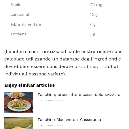
Sodio
171 mg
carboidrati
42 g
Fibra alimentare
7 g
Proteina
5 g
(Le informazioni nutrizionali sulle nostre ricette sono
calcolate utilizzando un database degli ingredienti e
dovrebbero essere considerate una stima. I risultati
individuali possono variare).
Enjoy similar articles
Tacchino, prosciutto e casseruola svizzera
CIBO AMERICANO
Tacchino Maccheroni Casseruola
CIBO AMERICANO