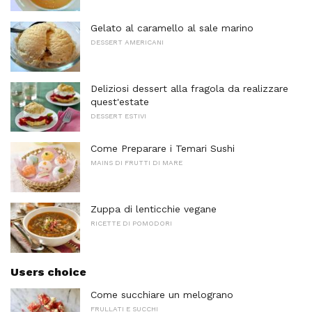
Gelato al caramello al sale marino
DESSERT AMERICANI
Deliziosi dessert alla fragola da realizzare
quest'estate
DESSERT ESTIVI
Come Preparare i Temari Sushi
MAINS DI FRUTTI DI MARE
Zuppa di lenticchie vegane
RICETTE DI POMODORI
Users choice
Come succhiare un melograno
FRULLATI E SUCCHI