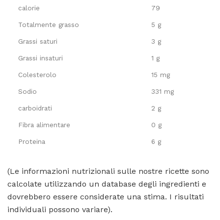
calorie
79
Totalmente grasso
5 g
Grassi saturi
3 g
Grassi insaturi
1 g
Colesterolo
15 mg
Sodio
331 mg
carboidrati
2 g
Fibra alimentare
0 g
Proteina
6 g
(Le informazioni nutrizionali sulle nostre ricette sono
calcolate utilizzando un database degli ingredienti e
dovrebbero essere considerate una stima. I risultati
individuali possono variare).