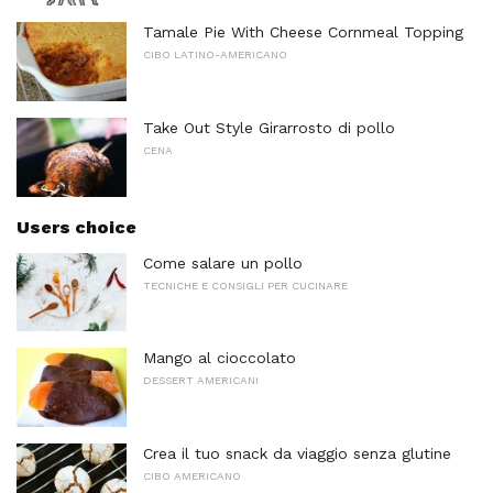
Tamale Pie With Cheese Cornmeal Topping
CIBO LATINO-AMERICANO
Take Out Style Girarrosto di pollo
CENA
Users choice
Come salare un pollo
TECNICHE E CONSIGLI PER CUCINARE
Mango al cioccolato
DESSERT AMERICANI
Crea il tuo snack da viaggio senza glutine
CIBO AMERICANO