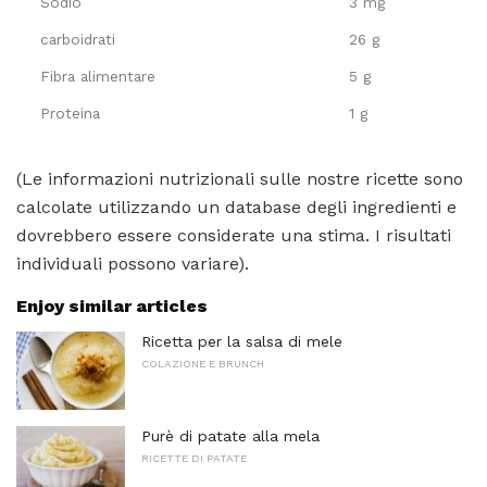
Sodio
3 mg
carboidrati
26 g
Fibra alimentare
5 g
Proteina
1 g
(Le informazioni nutrizionali sulle nostre ricette sono
calcolate utilizzando un database degli ingredienti e
dovrebbero essere considerate una stima. I risultati
individuali possono variare).
Enjoy similar articles
Ricetta per la salsa di mele
COLAZIONE E BRUNCH
Purè di patate alla mela
RICETTE DI PATATE