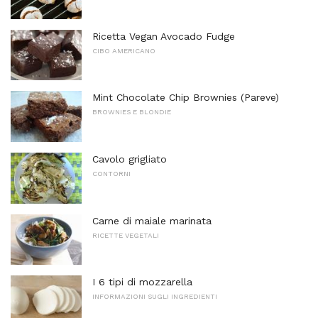
Ricetta Vegan Avocado Fudge
CIBO AMERICANO
Mint Chocolate Chip Brownies (Pareve)
BROWNIES E BLONDIE
Cavolo grigliato
CONTORNI
Carne di maiale marinata
RICETTE VEGETALI
I 6 tipi di mozzarella
INFORMAZIONI SUGLI INGREDIENTI