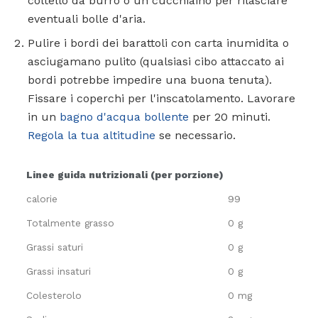
coltello da burro o un cucchiaino per rilasciare
eventuali bolle d'aria.
Pulire i bordi dei barattoli con carta inumidita o
asciugamano pulito (qualsiasi cibo attaccato ai
bordi potrebbe impedire una buona tenuta).
Fissare i coperchi per l'inscatolamento. Lavorare
in un
bagno d'acqua bollente
per 20 minuti.
Regola la tua altitudine
se necessario.
Linee guida nutrizionali (per porzione)
calorie
99
Totalmente grasso
0 g
Grassi saturi
0 g
Grassi insaturi
0 g
Colesterolo
0 mg