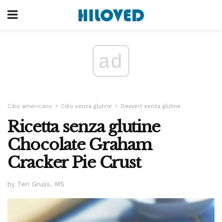
ad
Cibo americano
Cibo senza glutine
Dessert senza glutine
Ricetta senza glutine
Chocolate Graham
Cracker Pie Crust
by Teri Gruss, MS