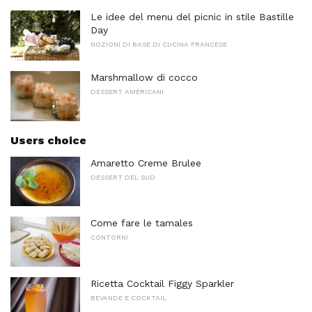
Le idee del menu del picnic in stile Bastille
Day
NOZIONI DI BASE DI CUCINA FRANCESE
Marshmallow di cocco
DESSERT AMERICANI
Users choice
Amaretto Creme Brulee
DESSERT DEL SUD
Come fare le tamales
CONTORNI
Ricetta Cocktail Figgy Sparkler
BEVANDE E COCKTAIL