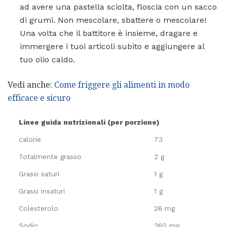
ad avere una pastella sciolta, floscia con un sacco
di grumi. Non mescolare, sbattere o mescolare!
Una volta che il battitore è insieme, dragare e
immergere i tuoi articoli subito e aggiungere al
tuo olio caldo.
Vedi anche:
Come friggere gli alimenti in modo
efficace e sicuro
Linee guida nutrizionali (per porzione)
calorie
73
Totalmente grasso
2 g
Grassi saturi
1 g
Grassi insaturi
1 g
Colesterolo
26 mg
Sodio
260 mg