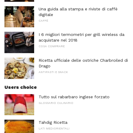
Una guida alla stampa e riviste di caffè
digitale
CAFFÈ
I 6 migliori termometri per grill wireless da
acquistare nel 2018
COSA COMPRARE
Ricetta ufficiale delle ostriche Charbroiled di
Drago
ANTIPASTI E SNACK
Users choice
Tutto sul rabarbaro inglese forzato
GLOSSARIO CULINARIO
Tahdig Ricetta
LATI MEDIORIENTALI