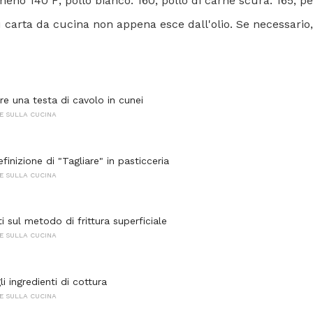
eno 140 F; pollo bianco. 160; pollo di carne scura. 165; pe
 su carta da cucina non appena esce dall'olio. Se necessario
re una testa di cavolo in cunei
E SULLA CUCINA
finizione di "Tagliare" in pasticceria
E SULLA CUCINA
 sul metodo di frittura superficiale
E SULLA CUCINA
i ingredienti di cottura
E SULLA CUCINA