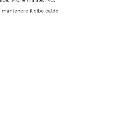
sce. 140; e maiale. 145.
, mantenere il cibo caldo