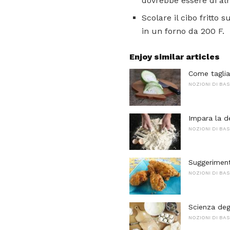
dovrebbe essere di alm
Scolare il cibo fritto
in un forno da 200 F.
Enjoy similar articles
Come taglia
NOZIONI DI BAS
Impara la de
NOZIONI DI BAS
Suggerimenti
NOZIONI DI BAS
Scienza degl
NOZIONI DI BAS