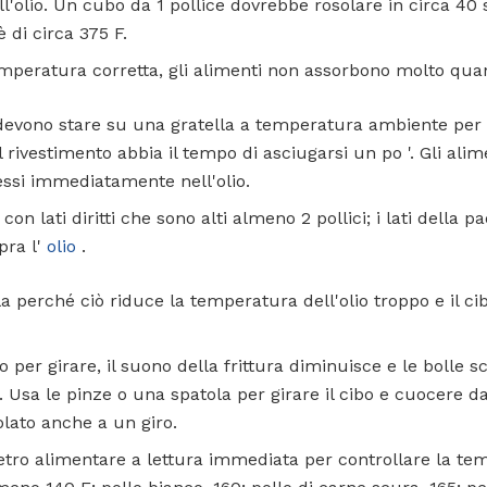
l'olio. Un cubo da 1 pollice dovrebbe rosolare in circa 40
 di circa 375 F.
emperatura corretta, gli alimenti non assorbono molto quand
 devono stare su una gratella a temperatura ambiente per
l rivestimento abbia il tempo di asciugarsi un po '. Gli ali
essi immediatamente nell'olio.
con lati diritti che sono alti almeno 2 pollici; i lati della 
opra l'
olio
.
la perché ciò riduce la temperatura dell'olio troppo e il c
o per girare, il suono della frittura diminuisce e le bolle 
 Usa le pinze o una spatola per girare il cibo e cuocere dal
lato anche a un giro.
tro alimentare a lettura immediata per controllare la te