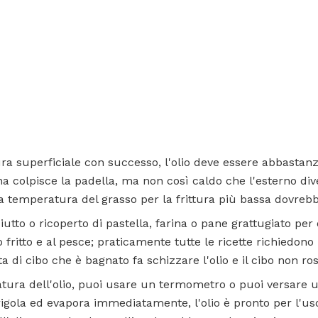
ura superficiale con successo, l'olio deve essere abbastan
na colpisce la padella, ma non così caldo che l'esterno d
a temperatura del grasso per la frittura più bassa dovrebb
iutto o ricoperto di pastella, farina o pane grattugiato per 
lo fritto e al pesce; praticamente tutte le ricette richiedon
a di cibo che è bagnato fa schizzare l'olio e il cibo non ro
atura dell'olio, puoi usare un termometro o puoi versare u
rigola ed evapora immediatamente, l'olio è pronto per l'us