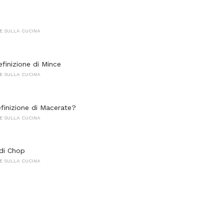
E SULLA CUCINA
efinizione di Mince
E SULLA CUCINA
efinizione di Macerate?
E SULLA CUCINA
 di Chop
E SULLA CUCINA