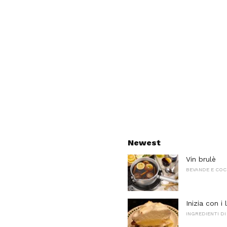
Newest
Vin brulè
BEVANDE E COC
Inizia con i 
INGREDIENTI DI