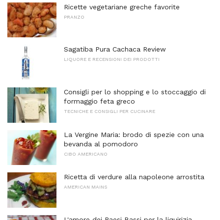
Ricette vegetariane greche favorite
PRANZO
Sagatiba Pura Cachaca Review
LIQUORE E RECENSIONI DEI PRODOTTI
Consigli per lo shopping e lo stoccaggio di
formaggio feta greco
TECNICHE E CONSIGLI PER CUCINARE
La Vergine Maria: brodo di spezie con una
bevanda al pomodoro
CIBO AMERICANO
Ricetta di verdure alla napoleone arrostita
AMERICAN MAINS
L'amore dei Paesi Bassi per la liquirizia