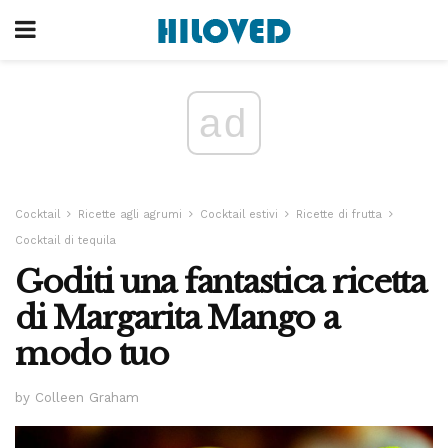
ad
Cocktail
Ricette agli agrumi
Cocktail estivi
Ricette di frutta
Cocktail di tequila
Goditi una fantastica ricetta
di Margarita Mango a
modo tuo
by Colleen Graham