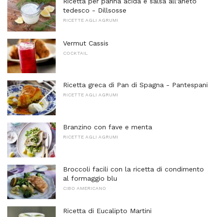
Ricetta per panna acida e salsa all'aneto
tedesco - Dillsosse
RICETTE AGLI AGRUMI
Vermut Cassis
COCKTAIL
Ricetta greca di Pan di Spagna - Pantespani
RICETTE AGLI AGRUMI
Branzino con fave e menta
RICETTE AGLI AGRUMI
Broccoli facili con la ricetta di condimento
al formaggio blu
CIBO AMERICANO
Ricetta di Eucalipto Martini