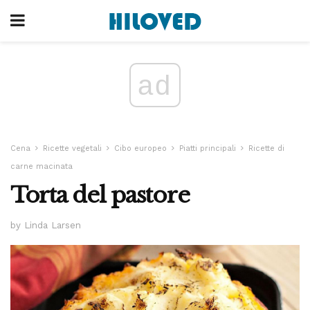
ad
Cena
Ricette vegetali
Cibo europeo
Piatti principali
Ricette di
carne macinata
Torta del pastore
by Linda Larsen