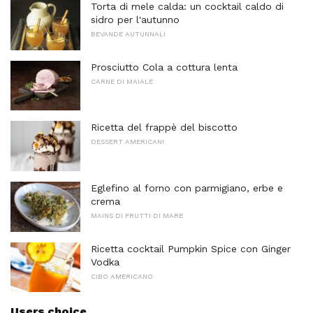
Torta di mele calda: un cocktail caldo di
sidro per l'autunno
BEVANDE AUTUNNALI
Prosciutto Cola a cottura lenta
CARNE DI MAIALE
Ricetta del frappè del biscotto
DESSERT AMERICANI
Eglefino al forno con parmigiano, erbe e
crema
MAINS DI FRUTTI DI MARE
Ricetta cocktail Pumpkin Spice con Ginger
Vodka
CIBO AMERICANO
Users choice