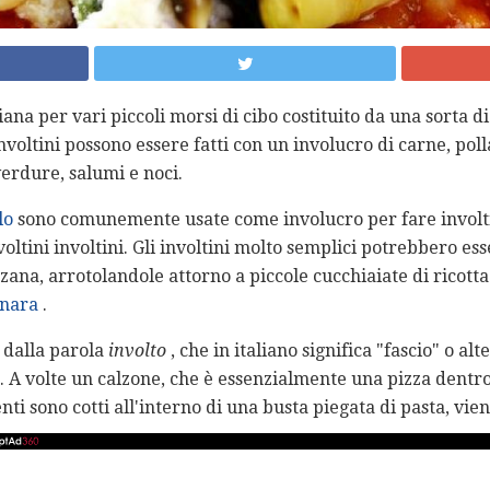
iana per vari piccoli morsi di cibo costituito da una sorta d
involtini possono essere fatti con un involucro di carne, po
erdure, salumi e noci.
lo
sono comunemente usate come involucro per fare involtini
ltini involtini. Gli involtini molto semplici potrebbero ess
anzana, arrotolandole attorno a piccole cucchiaiate di ricott
inara
.
a dalla parola
involto
, che in italiano significa "fascio" o a
 A volte un calzone, che è essenzialmente una pizza dentro e
nti sono cotti all'interno di una busta piegata di pasta, vien