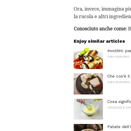
Ora, invece, immagina piut
la rucola e altri ingredie
Conosciuto anche come:
B
Enjoy similar articles
Involtini: p
CIBO EUROPEO
Che cos'è i
CIBO EUROPEO
Cosa signifi
TECNICHE E CO
Patate dell'