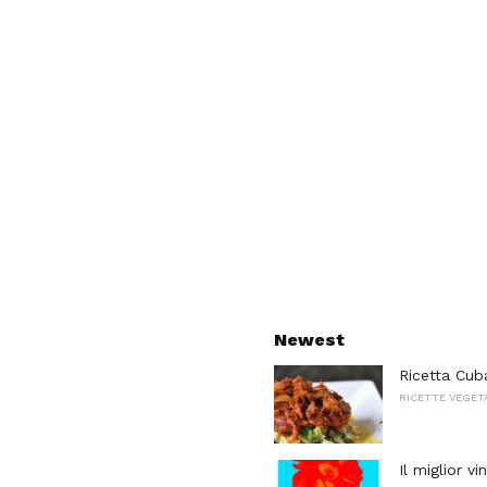
Newest
Ricetta Cub
RICETTE VEGET
Il miglior 