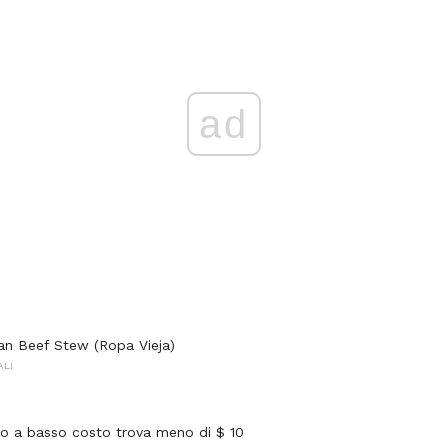
ad
an Beef Stew (Ropa Vieja)
ALI
vino a basso costo trova meno di $ 10