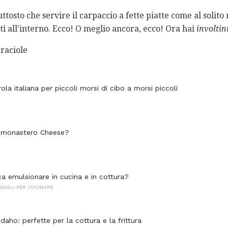
tosto che servire il carpaccio a fette piatte come al solit
nti all'interno. Ecco! O meglio ancora, ecco! Ora hai
involtin
raciole
arola italiana per piccoli morsi di cibo a morsi piccoli
l monastero Cheese?
ca emulsionare in cucina e in cottura?
NSIGLI PER CUCINARE
Idaho: perfette per la cottura e la frittura