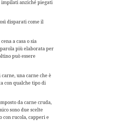
i impilati anziché piegati
osì disparati come il
cena a casa o sia
 parola più elaborata per
oltino può essere
i carne, una carne che è
ita con qualche tipo di
composto da carne cruda,
mico sono due scelte
o con rucola, capperi e