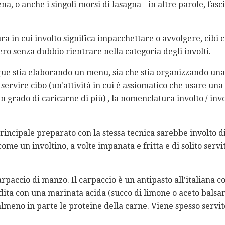
ena, o anche i singoli morsi di lasagna - in altre parole, fasc
ura in cui involto significa impacchettare o avvolgere, cibi c
ero senza dubbio rientrare nella categoria degli involti.
nque stia elaborando un menu, sia che stia organizzando una 
servire cibo (un'attività in cui è assiomatico che usare una
in grado di caricarne di più) , la nomenclatura involto / inv
rincipale preparato con la stessa tecnica sarebbe involto d
come un involtino, a volte impanata e fritta e di solito serv
arpaccio di manzo. Il carpaccio è un antipasto all'italiana 
ndita con una marinata acida (succo di limone o aceto balsa
meno in parte le proteine ​​della carne. Viene spesso servit