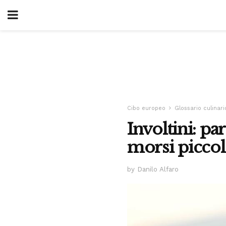
Cibo europeo
Glossario culinari
Involtini: pa
morsi piccol
by Danilo Alfaro