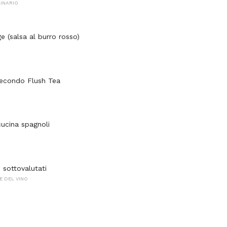
INARIO
e (salsa al burro rosso)
Secondo Flush Tea
cucina spagnoli
ni sottovalutati
E DEL VINO