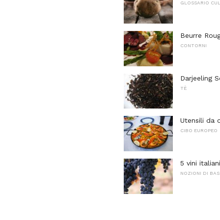
GLOSSARIO CUL
Beurre Roug
CONTORNI
Darjeeling 
TÈ
Utensili da 
CIBO EUROPEO
5 vini italia
NOZIONI DI BAS