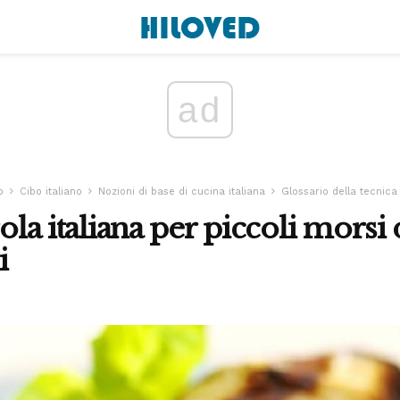
ad
o
Cibo italiano
Nozioni di base di cucina italiana
Glossario della tecnica
rola italiana per piccoli morsi 
i