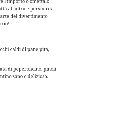
nte l'importo o omettalo
tà all'altra e persino da
 parte del divertimento
ario!
cchi caldi di pane pita,
rata di peperoncino, pinoli
ntino sano e delizioso.