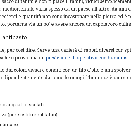
 sacco di tahini e non ti piace il tahini, riduci sempliceme
mediorientale varia spesso da un paese all'altro, da una cit
gredienti e quantità non sono incastonate nella pietra ed è
to, portarne via un po' e avere ancora un capolavoro culin
antipasto
e, per così dire. Serve una varietà di sapori diversi con spi
esche o prova una di
queste idee di aperitivo con hummus
.
e dai colori vivaci e conditi con un filo d'olio e una spolve
iti. Indipendentemente da come lo mangi, l'hummus è uno spu
 sciacquati e scolati
iva (per sostituire il tahin)
i limone