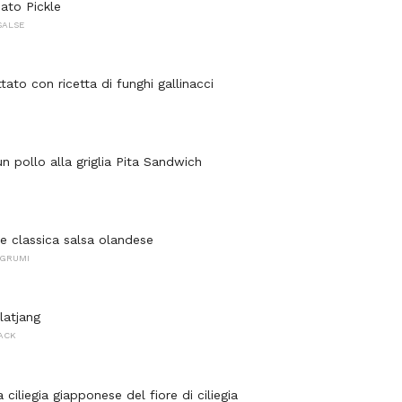
ato Pickle
SALSE
tato con ricetta di funghi gallinacci
n pollo alla griglia Pita Sandwich
le classica salsa olandese
AGRUMI
latjang
NACK
a ciliegia giapponese del fiore di ciliegia