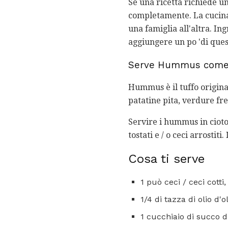
Se una ricetta richiede un
completamente. La cucina 
una famiglia all'altra. In
aggiungere un po 'di ques
Serve Hummus come 
Hummus è il tuffo original
patatine pita, verdure fr
Servire i hummus in ciotol
tostati e / o ceci arrost
Cosa ti serve
1 può ceci / ceci cotti,
1/4 di tazza di olio d'ol
1 cucchiaio di succo d