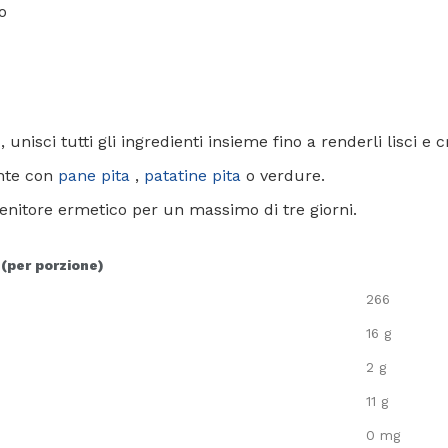
o
, unisci tutti gli ingredienti insieme fino a renderli lisci e 
nte con
pane
pita
,
patatine pita
o verdure.
enitore ermetico per un massimo di tre giorni.
 (per porzione)
266
16 g
2 g
11 g
0 mg