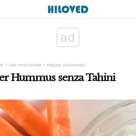
ad
ds
Cibo mediorientale
Antipasti mediorientali
 per Hummus senza Tahini