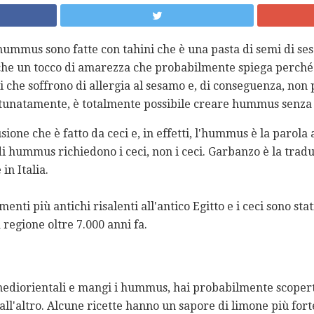
i hummus sono fatte con tahini che è una pasta di semi di s
che un tocco di amarezza che probabilmente spiega perché
li che soffrono di allergia al sesamo e, di conseguenza, non
tunatamente, è totalmente possibile creare hummus senza i
ione che è fatto da ceci e, in effetti, l'hummus è la parola 
di hummus richiedono i ceci, non i ceci. Garbanzo è la tradu
in Italia.
nti più antichi risalenti all'antico Egitto e i ceci sono stat
regione oltre 7.000 anni fa.
 mediorientali e mangi i hummus, hai probabilmente scopert
ll'altro. Alcune ricette hanno un sapore di limone più fort