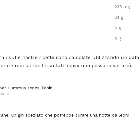
238 mg
24 g
6 g
8 g
ali sulle nostre ricette sono calcolate utilizzando un data
rate una stima. I risultati individuali possono variare).
 per Hummus senza Tahini
AGRUMI
 cane: un gin speziato che potrebbe curare una notte da leoni