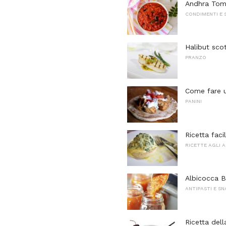
Andhra Tom
CONDIMENTI E 
Halibut scot
PRANZO
Come fare u
PANINI
Ricetta faci
RICETTE AGLI 
Albicocca B
ANTIPASTI E S
Ricetta dell