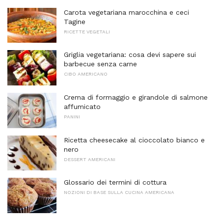
Carota vegetariana marocchina e ceci
Tagine
RICETTE VEGETALI
Griglia vegetariana: cosa devi sapere sui
barbecue senza carne
CIBO AMERICANO
Crema di formaggio e girandole di salmone
affumicato
PANINI
Ricetta cheesecake al cioccolato bianco e
nero
DESSERT AMERICANI
Glossario dei termini di cottura
NOZIONI DI BASE SULLA CUCINA AMERICANA