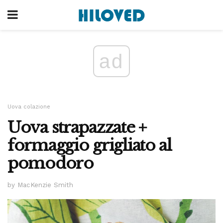
ad
Uova colazione
Uova strapazzate +
formaggio grigliato al
pomodoro
by MacKenzie Smith