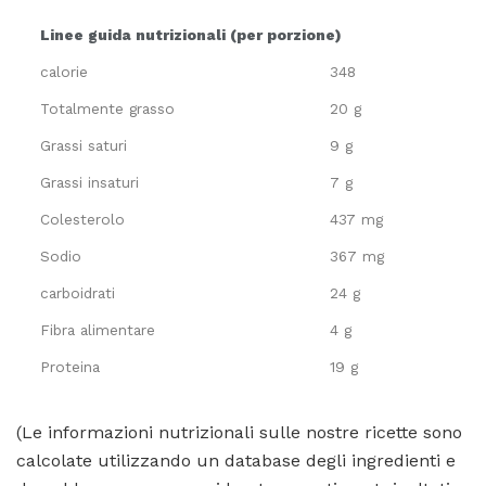
Linee guida nutrizionali (per porzione)
calorie
348
Totalmente grasso
20 g
Grassi saturi
9 g
Grassi insaturi
7 g
Colesterolo
437 mg
Sodio
367 mg
carboidrati
24 g
Fibra alimentare
4 g
Proteina
19 g
(Le informazioni nutrizionali sulle nostre ricette sono
calcolate utilizzando un database degli ingredienti e