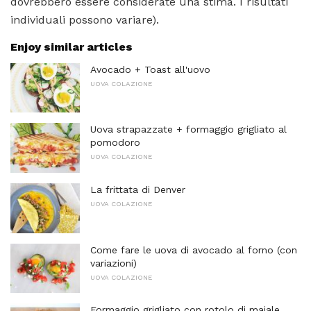
dovrebbero essere considerate una stima. I risultati
individuali possono variare).
Enjoy similar articles
Avocado + Toast all'uovo
UOVA COLAZIONE
Uova strapazzate + formaggio grigliato al
pomodoro
UOVA COLAZIONE
La frittata di Denver
UOVA COLAZIONE
Come fare le uova di avocado al forno (con
variazioni)
UOVA COLAZIONE
Formaggio grigliato con rotolo di maiale,