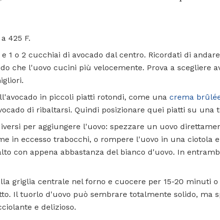
 a 425 F.
e 1 o 2 cucchiai di avocado dal centro. Ricordati di andare
do che l'uovo cucini più velocemente. Prova a scegliere a
gliori.
l'avocado in piccoli piatti rotondi, come una
crema brûlé
ocado di ribaltarsi. Quindi posizionare quei piatti su una t
iversi per aggiungere l'uovo: spezzare un uovo direttamen
me in eccesso trabocchi, o rompere l'uovo in una ciotola e 
 alto con appena abbastanza del bianco d'uovo. In entrambi
ulla griglia centrale nel forno e cuocere per 15-20 minuti 
o. Il tuorlo d'uovo può sembrare totalmente solido, ma sp
ciolante e delizioso.