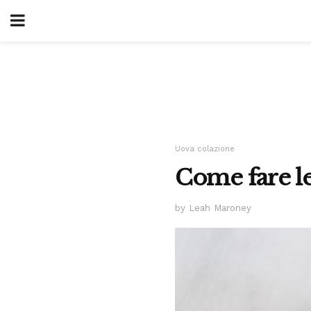
Uova colazione
Come fare le
by Leah Maroney