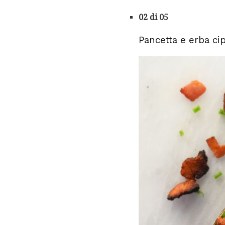
02 di 05
Pancetta e erba cip