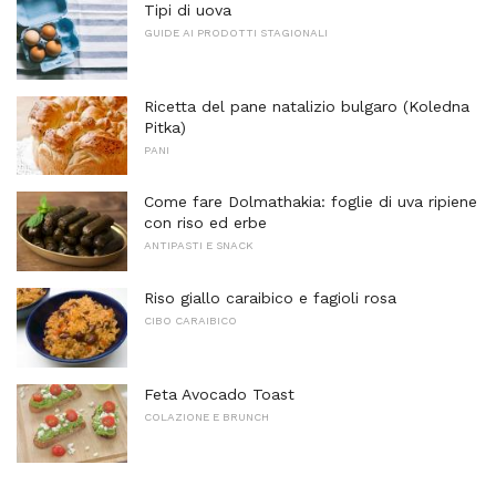
Tipi di uova
GUIDE AI PRODOTTI STAGIONALI
Ricetta del pane natalizio bulgaro (Koledna
Pitka)
PANI
Come fare Dolmathakia: foglie di uva ripiene
con riso ed erbe
ANTIPASTI E SNACK
Riso giallo caraibico e fagioli rosa
CIBO CARAIBICO
Feta Avocado Toast
COLAZIONE E BRUNCH