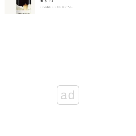
di $ 10
BEVANDE E COCKTAIL
ad