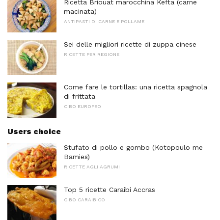
Ricetta Briouat marocchina Kefta (carne
macinata)
ANTIPASTI DI CARNE E POLLAME
Sei delle migliori ricette di zuppa cinese
RICETTE PER REGIONE
Come fare le tortillas: una ricetta spagnola
di frittata
CIBO EUROPEO
Users choice
Stufato di pollo e gombo (Kotopoulo me
Bamies)
RICETTE AGLI AGRUMI
Top 5 ricette Caraibi Accras
CIBO CARAIBICO