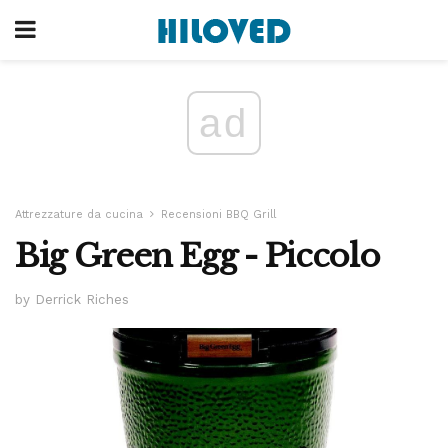
ad
Attrezzature da cucina
Recensioni BBQ Grill
Big Green Egg - Piccolo
by Derrick Riches