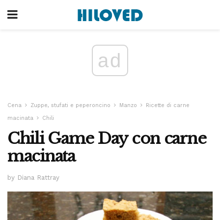
ad
Cena
Zuppe, stufati e peperoncino
Manzo
Ricette di carne
macinata
Chili
Chili Game Day con carne
macinata
by Diana Rattray