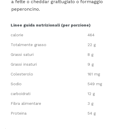
a fette o cheddar grattugiato o formaggio
peperoncino.
Linee guida nutrizionali (per porzione)
calorie
464
Totalmente grasso
22 g
Grassi saturi
8 g
Grassi insaturi
9 g
Colesterolo
161 mg
Sodio
549 mg
carboidrati
12 g
Fibra alimentare
3 g
Proteina
54 g