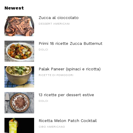
Newest
Zucca al cioccolato
DESSERT AMERICANI
Primi 18 ricette Zucca Butternut
DOLCI
Palak Paneer (spinaci e ricotta)
RICETTE DI POMODORI
13 ricette per dessert estive
DOLCI
Ricetta Melon Patch Cocktail
CIBO AMERICANO