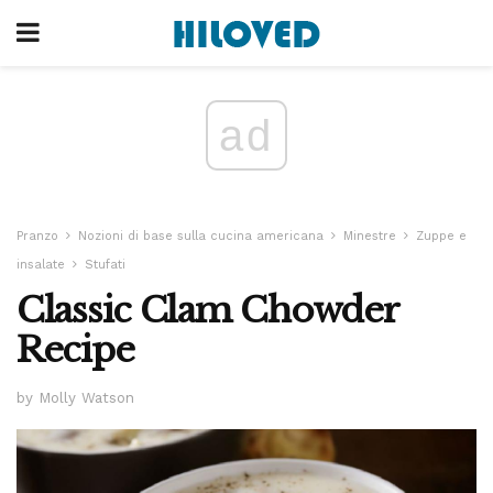
ad
Pranzo
Nozioni di base sulla cucina americana
Minestre
Zuppe e
insalate
Stufati
Classic Clam Chowder
Recipe
by Molly Watson