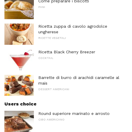
Come preparare i biscotti
PANI
Ricetta zuppa di cavolo agrodolce
ungherese
RICETTE VEGETALI
Ricetta Black Cherry Breezer
COCKTAIL
Barrette di burro di arachidi caramelle al
mais
DESSERT AMERICANI
Users choice
Round superiore marinato e arrosto
CIBO AMERICANO