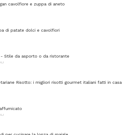
an cavolfiore e zuppa di aneto
a di patate dolci e cavolfiori
 - Stile da asporto o da ristorante
ALI
ariane Risotto: i migliori risotti gourmet italiani fatti in casa
 affumicato
ALI
di per cucinare la lonza di maiale