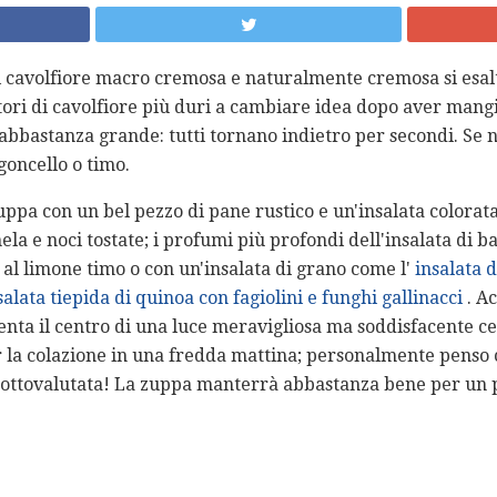
i cavolfiore macro cremosa e naturalmente cremosa si esalt
iatori di cavolfiore più duri a cambiare idea dopo aver man
abbastanza grande: tutti tornano indietro per secondi. Se n
goncello o timo.
ppa con un bel pezzo di pane rustico e un'insalata colorata
ela e noci tostate; i profumi più profondi dell'insalata di b
 al limone timo o con un'insalata di grano come l'
insalata 
salata tiepida di quinoa con fagiolini e funghi gallinacci
. A
iventa il centro di una luce meravigliosa ma soddisfacente c
 la colazione in una fredda mattina; personalmente penso 
sottovalutata! La zuppa manterrà abbastanza bene per un pa