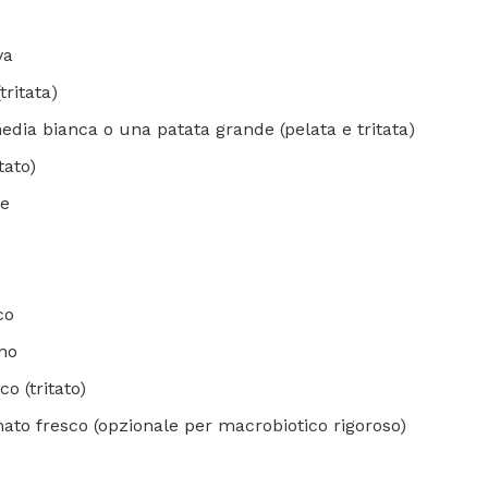
va
tritata)
dia bianca o una patata grande (pelata e tritata)
tato)
le
co
ino
co (tritato)
ato fresco (opzionale per macrobiotico rigoroso)