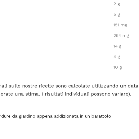
2 g
5 g
151 mg
254 mg
14 g
4 g
10 g
ali sulle nostre ricette sono calcolate utilizzando un data
rate una stima. I risultati individuali possono variare).
rdure da giardino appena addizionata in un barattolo