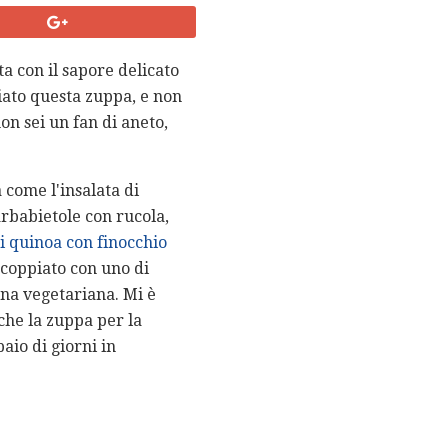
a con il sapore delicato
giato questa zuppa, e non
on sei un fan di aneto,
 come l'insalata di
arbabietole con rucola,
di quinoa con finocchio
ccoppiato con uno di
ena vegetariana. Mi è
che la zuppa per la
io di giorni in