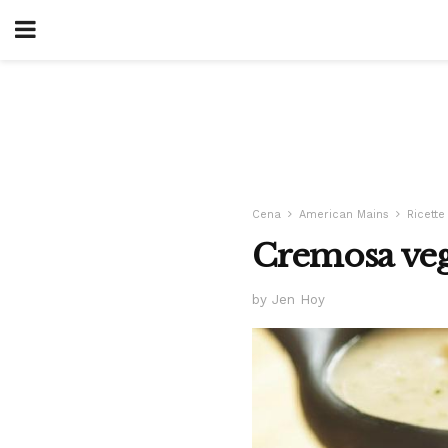
Cena
American Mains
Ricette
Cremosa vega
by Jen Hoy