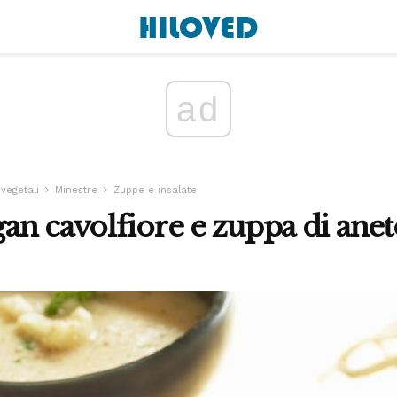
ad
 vegetali
Minestre
Zuppe e insalate
n cavolfiore e zuppa di anet