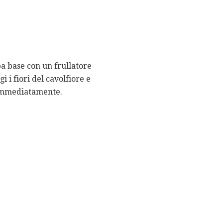
pa base con un frullatore
i i fiori del cavolfiore e
e immediatamente.