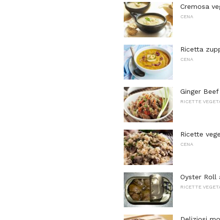
Cremosa veg
CENA
Ricetta zupp
CENA
Ginger Beef
RICETTE VEGET
Ricette veget
CENA
Oyster Roll
RICETTE VEGET
Deliziosi mo