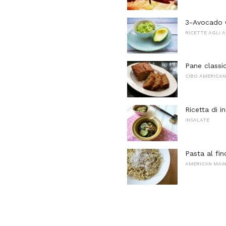
3-Avocado 
RICETTE AGLI 
Pane classi
CIBO AMERICA
Ricetta di 
INSALATE
Pasta al fi
AMERICAN MAI