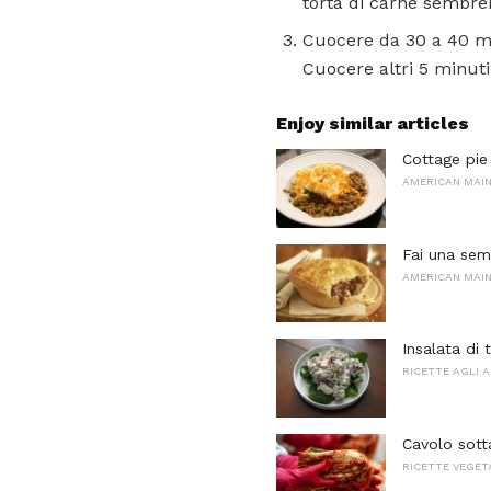
torta di carne sembrer
Cuocere da 30 a 40 min
Cuocere altri 5 minuti 
Enjoy similar articles
Cottage pie
AMERICAN MAI
Fai una sem
AMERICAN MAI
Insalata di
RICETTE AGLI 
Cavolo sott
RICETTE VEGET