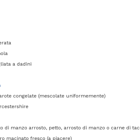
gerata
nola
gliata a dadini
e
h
e carote congelate (mescolate uniformemente)
rcestershire
to di manzo arrosto, petto, arrosto di manzo o carne di ta
ro macinato fresco (a piacere)