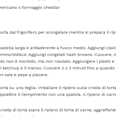
americano o formaggio cheddar
orta dal frigorifero per scongelare mentre si prepara il ripi
 padella larga e antiaderente a fuoco medio. Aggiungi cipo
ammorbidisce. Aggiungi congelati hash browns. Cuocere, 
do non è morbido, ma non rosolato. Aggiungere i piselli e l
il ketchup e il manzo. Cuocere 2 o 3 minuti fino a quando
n sale e pepe a piacere.
torta su una teglia. Imballare il ripieno sulla crosta di tor
Appiattire il riempimento con una spatola. Il ripieno di carne
crosta di torta sopra il ripieno di torta di carne, aggraffand