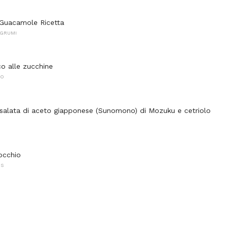
Guacamole Ricetta
AGRUMI
co alle zucchine
NO
insalata di aceto giapponese (Sunomono) di Mozuku e cetriolo
nocchio
NS