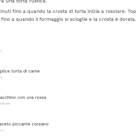
à una torta rustica.
uti fino a quando la crosta di torta inizia a rosolare. Top
fino a quando il formaggio si scioglie e la crosta è dorata.
NS
plice torta di carne
NS
 tacchino con uva rossa
AGRUMI
aceto piccante coreano
ALI