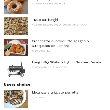
NOZIONI DI BASE SUL PANE
Tutto sui funghi
NOZIONI DI BASE SULLA CUCINA AMERICANA
Crocchette di prosciutto spagnolo
(Croquetas de Jamón)
CIBO EUROPEO
Lang BBQ 36-Inch Hybrid Smoker Review
RECENSIONI DEL FUMATORE
Users choice
Melanzane grigliate perfette
CONTORNI