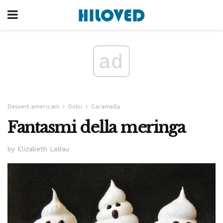
ad
Dessert americani
Dolci
Caramella
Fantasmi della meringa
by Elizabeth LaBau