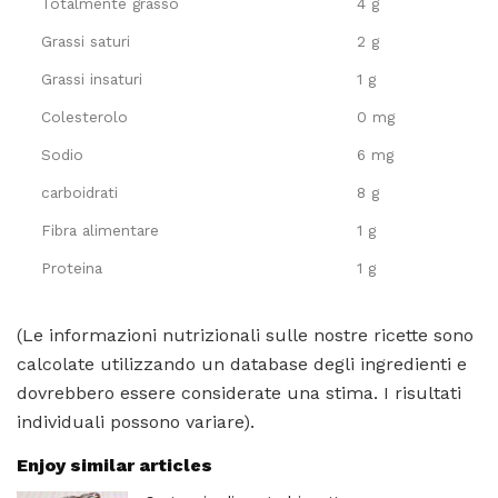
Totalmente grasso
4 g
Grassi saturi
2 g
Grassi insaturi
1 g
Colesterolo
0 mg
Sodio
6 mg
carboidrati
8 g
Fibra alimentare
1 g
Proteina
1 g
(Le informazioni nutrizionali sulle nostre ricette sono
calcolate utilizzando un database degli ingredienti e
dovrebbero essere considerate una stima. I risultati
individuali possono variare).
Enjoy similar articles