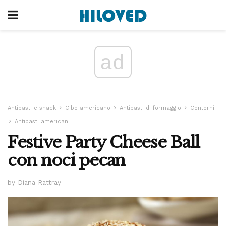
ad
Antipasti e snack
Cibo americano
Antipasti di formaggio
Contorni
Antipasti americani
Festive Party Cheese Ball
con noci pecan
by Diana Rattray