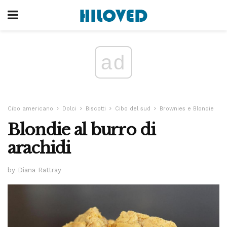
ad
Cibo americano
Dolci
Biscotti
Cibo del sud
Brownies e Blondie
Blondie al burro di
arachidi
by Diana Rattray