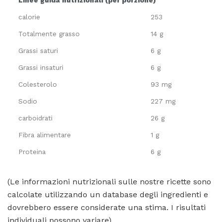
calorie
253
Totalmente grasso
14 g
Grassi saturi
6 g
Grassi insaturi
6 g
Colesterolo
93 mg
Sodio
227 mg
carboidrati
26 g
Fibra alimentare
1 g
Proteina
6 g
(Le informazioni nutrizionali sulle nostre ricette sono
calcolate utilizzando un database degli ingredienti e
dovrebbero essere considerate una stima. I risultati
individuali possono variare).