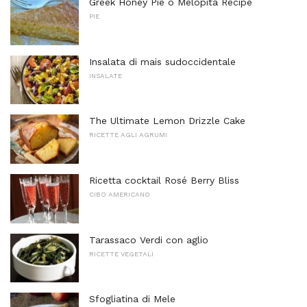
Greek Honey Pie o Melopita Recipe
PIE
Insalata di mais sudoccidentale
INSALATE
The Ultimate Lemon Drizzle Cake
RICETTE AGLI AGRUMI
Ricetta cocktail Rosé Berry Bliss
CIBO AMERICANO
Tarassaco Verdi con aglio
RICETTE VEGETALI
Sfogliatina di Mele