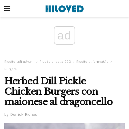
ad
Ricette agli agrumi
Ricette di pollo BBQ
Ricette al formaggio
Burgers
Herbed Dill Pickle
Chicken Burgers con
maionese al dragoncello
by Derrick Riches