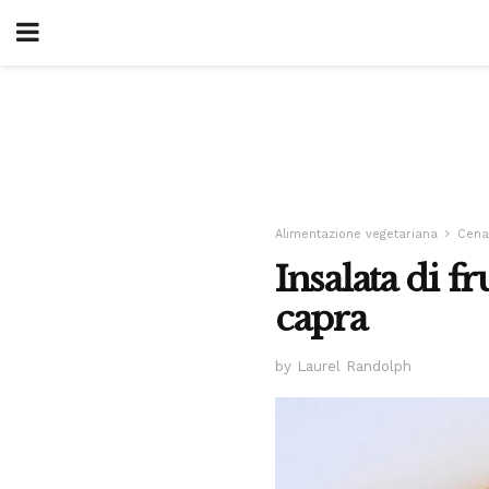
Alimentazione vegetariana
Cena
Insalata di f
capra
by Laurel Randolph