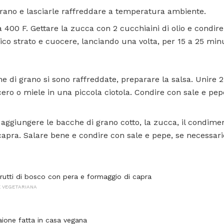
grano e lasciarle raffreddare a temperatura ambiente.
 a 400 F. Gettare la zucca con 2 cucchiaini di olio e condir
ico strato e cuocere, lanciando una volta, per 15 a 25 min
e di grano si sono raffreddate, preparare la salsa. Unire 2 
ero o miele in una piccola ciotola. Condire con sale e pep
 aggiungere le bacche di grano cotto, la zucca, il condiment
 capra. Salare bene e condire con sale e pepe, se necessari
frutti di bosco con pera e formaggio di capra
 VEGETARIANA
aione fatta in casa vegana