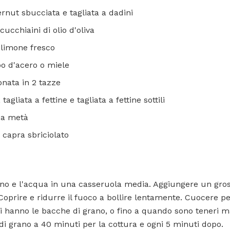
rnut sbucciata e tagliata a dadini
cucchiaini di olio d'oliva
 limone fresco
po d'acero o miele
onata in 2 tazze
gliata a fettine e tagliata a fettine sottili
e a metà
 capra sbriciolato
ano e l'acqua in una casseruola media. Aggiungere un gross
 Coprire e ridurre il fuoco a bollire lentamente. Cuocere p
i hanno le bacche di grano, o fino a quando sono teneri m
di grano a 40 minuti per la cottura e ogni 5 minuti dopo.