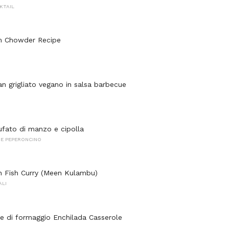
KTAIL
am Chowder Recipe
an grigliato vegano in salsa barbecue
tufato di manzo e cipolla
 E PEPERONCINO
n Fish Curry (Meen Kulambu)
ALI
ile di formaggio Enchilada Casserole