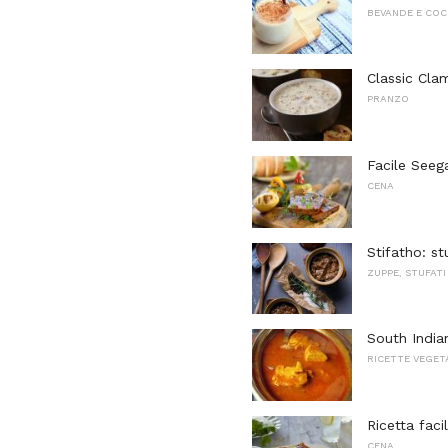
BEVANDE E COC
Classic Cl
PRANZO
Facile Seeg
CENA
Stifatho: s
ZUPPE, STUFATI
South India
RICETTE VEGET
Ricetta fac
CENA