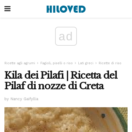
ad
Ricette agli agrumi
Fagioli, piselli o riso
Lati greci
Ricette di riso
Kila dei Pilafi | Ricetta del
Pilaf di nozze di Creta
by Nancy Gaifyllia