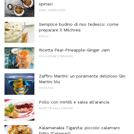
spinaci
CIBO AMERICANO
Semplice budino di riso tedesco: come
preparare il Milchreis
DOLCI
Ricetta Pear-Pineapple-Ginger Jam
COLAZIONE E BRUNCH
Zaffiro Martini: un puramente delizioso Gin
Martini blu
COCKTAIL
Pollo con mirtilli e salsa all'arancia
RICETTE AGLI AGRUMI
Kalamanakia Tiganita: piccolo calamaro
fritto (Calamari)