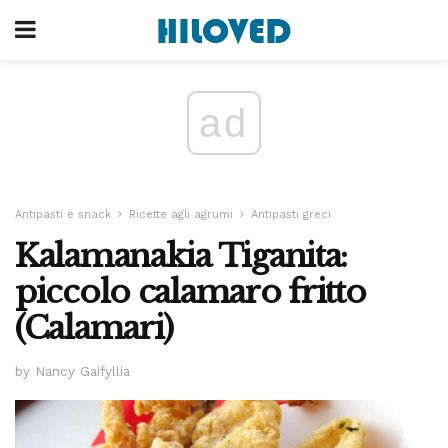
ad
Antipasti e snack
Ricette agli agrumi
Antipasti greci
Kalamanakia Tiganita:
piccolo calamaro fritto
(Calamari)
by Nancy Gaifyllia