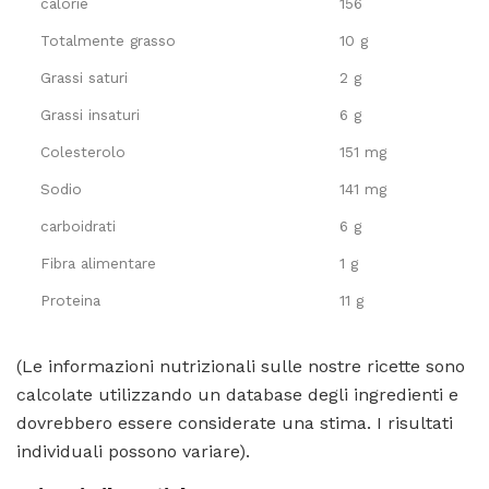
calorie
156
Totalmente grasso
10 g
Grassi saturi
2 g
Grassi insaturi
6 g
Colesterolo
151 mg
Sodio
141 mg
carboidrati
6 g
Fibra alimentare
1 g
Proteina
11 g
(Le informazioni nutrizionali sulle nostre ricette sono
calcolate utilizzando un database degli ingredienti e
dovrebbero essere considerate una stima. I risultati
individuali possono variare).