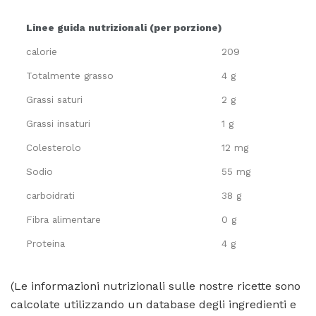
Linee guida nutrizionali (per porzione)
calorie
209
Totalmente grasso
4 g
Grassi saturi
2 g
Grassi insaturi
1 g
Colesterolo
12 mg
Sodio
55 mg
carboidrati
38 g
Fibra alimentare
0 g
Proteina
4 g
(Le informazioni nutrizionali sulle nostre ricette sono
calcolate utilizzando un database degli ingredienti e