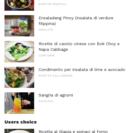
RICETTE VEGETALI
Ensaladang Pinoy (insalata di verdure
filippina)
INSALATE
Ricette di cavolo cinese con Bok Choy e
Napa Cabbage
CONTORNI
Condimento per insalata di lime e avocado
RICETTE AGLI AGRUMI
Sangria di agrumi
COCKTAIL
Users choice
Ricetta al tilapia e spinaci al forno