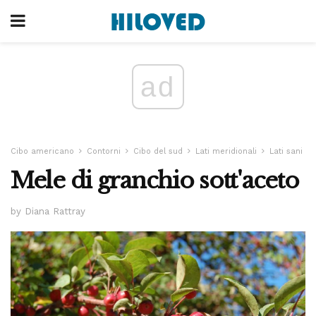
ad
Cibo americano
Contorni
Cibo del sud
Lati meridionali
Lati sani
Mele di granchio sott'aceto
by Diana Rattray