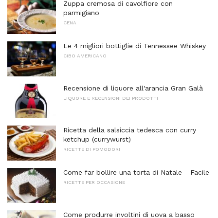
Zuppa cremosa di cavolfiore con
parmigiano
CENA
Le 4 migliori bottiglie di Tennessee Whiskey
CIBO AMERICANO
Recensione di liquore all'arancia Gran Galà
LIQUORE E RECENSIONI DEI PRODOTTI
Ricetta della salsiccia tedesca con curry
ketchup (currywurst)
RICETTE DI POMODORI
Come far bollire una torta di Natale - Facile
RICETTE PER OCCASIONE
Come produrre involtini di uova a basso