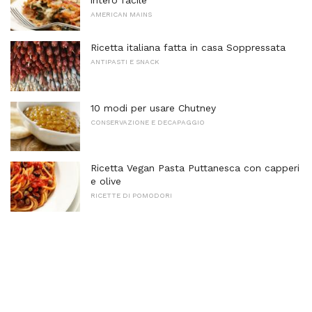
intero facile
AMERICAN MAINS
Ricetta italiana fatta in casa Soppressata
ANTIPASTI E SNACK
10 modi per usare Chutney
CONSERVAZIONE E DECAPAGGIO
Ricetta Vegan Pasta Puttanesca con capperi
e olive
RICETTE DI POMODORI