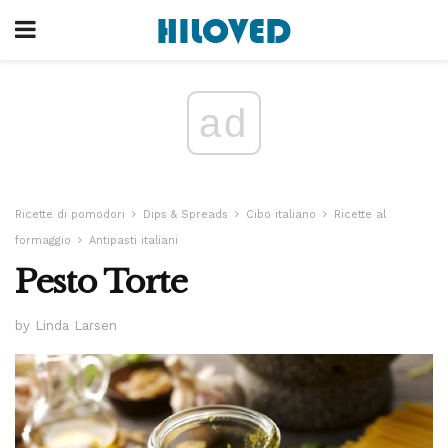
ad
Ricette di pomodori
Dips & Spreads
Cibo italiano
Ricette al
formaggio
Antipasti italiani
Pesto Torte
by Linda Larsen