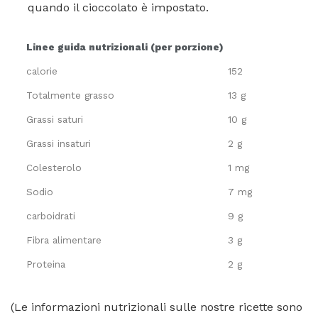
quando il cioccolato è impostato.
Linee guida nutrizionali (per porzione)
calorie
152
Totalmente grasso
13 g
Grassi saturi
10 g
Grassi insaturi
2 g
Colesterolo
1 mg
Sodio
7 mg
carboidrati
9 g
Fibra alimentare
3 g
Proteina
2 g
(Le informazioni nutrizionali sulle nostre ricette sono