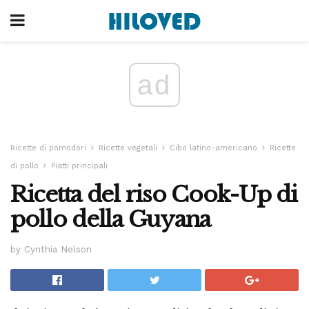
ad
Ricette di pomodori
Ricette vegetali
Cibo latino-americano
Ricette
di pollo
Piatti principali
Ricetta del riso Cook-Up di
pollo della Guyana
by Cynthia Nelson