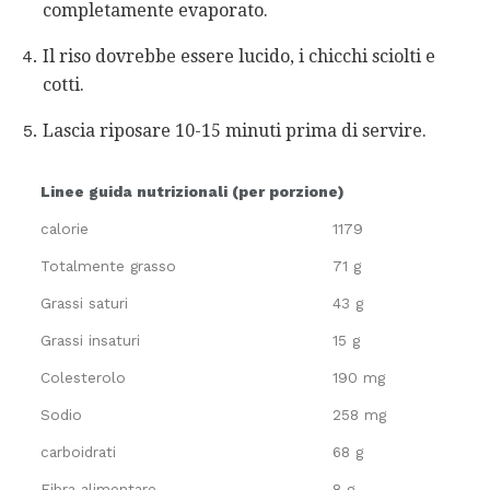
completamente evaporato.
Il riso dovrebbe essere lucido, i chicchi sciolti e
cotti.
Lascia riposare 10-15 minuti prima di servire.
Linee guida nutrizionali (per porzione)
calorie
1179
Totalmente grasso
71 g
Grassi saturi
43 g
Grassi insaturi
15 g
Colesterolo
190 mg
Sodio
258 mg
carboidrati
68 g
Fibra alimentare
8 g