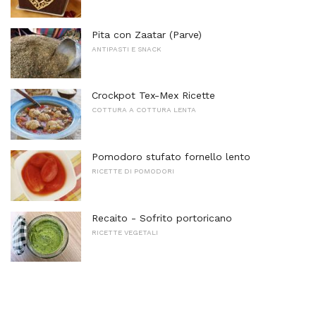
Pita con Zaatar (Parve)
ANTIPASTI E SNACK
Crockpot Tex-Mex Ricette
COTTURA A COTTURA LENTA
Pomodoro stufato fornello lento
RICETTE DI POMODORI
Recaito - Sofrito portoricano
RICETTE VEGETALI