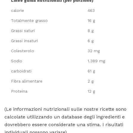
Linee guida nutrizionali (per porzione)
calorie
463
Totalmente grasso
16 g
Grassi saturi
8 g
Grassi insaturi
6 g
Colesterolo
32 mg
Sodio
1.389 mg
carboidrati
61 g
Fibra alimentare
2 g
Proteina
12 g
(Le informazioni nutrizionali sulle nostre ricette sono
calcolate utilizzando un database degli ingredienti e
dovrebbero essere considerate una stima. I risultati
individuali possono variare).