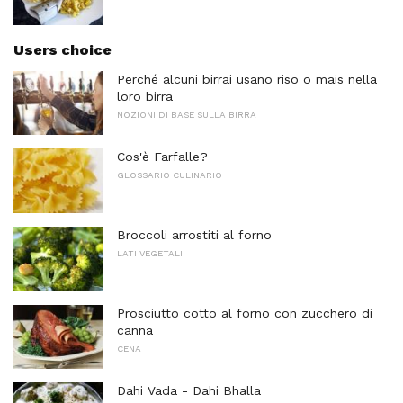
Users choice
Perché alcuni birrai usano riso o mais nella
loro birra
NOZIONI DI BASE SULLA BIRRA
Cos'è Farfalle?
GLOSSARIO CULINARIO
Broccoli arrostiti al forno
LATI VEGETALI
Prosciutto cotto al forno con zucchero di
canna
CENA
Dahi Vada - Dahi Bhalla