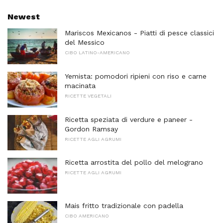
Newest
Mariscos Mexicanos - Piatti di pesce classici
del Messico
CIBO LATINO-AMERICANO
Yemista: pomodori ripieni con riso e carne
macinata
RICETTE VEGETALI
Ricetta speziata di verdure e paneer -
Gordon Ramsay
RICETTE AGLI AGRUMI
Ricetta arrostita del pollo del melograno
RICETTE AGLI AGRUMI
Mais fritto tradizionale con padella
CIBO AMERICANO