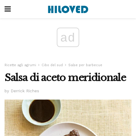
ad
Ricette agli agrumi
Cibo del sud
Salse per barbecue
Salsa di aceto meridionale
by Derrick Riches