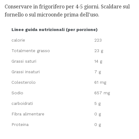
Conservare in frigorifero per 4-5 giorni. Scaldare sul
fornello o sul microonde prima dell'uso.
Linee guida nutrizionali (per porzione)
calorie
223
Totalmente grasso
23 g
Grassi saturi
14 g
Grassi insaturi
7 g
Colesterolo
61 mg
Sodio
657 mg
carboidrati
5 g
Fibra alimentare
0 g
Proteina
0 g