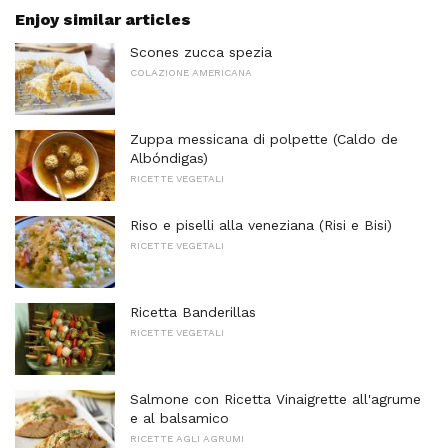
Enjoy similar articles
Scones zucca spezia
COLAZIONE AMERICANA
Zuppa messicana di polpette (Caldo de
Albóndigas)
RICETTE VEGETALI
Riso e piselli alla veneziana (Risi e Bisi)
RICETTE VEGETALI
Ricetta Banderillas
RICETTE VEGETALI
Salmone con Ricetta Vinaigrette all'agrume
e al balsamico
RICETTE AGLI AGRUMI