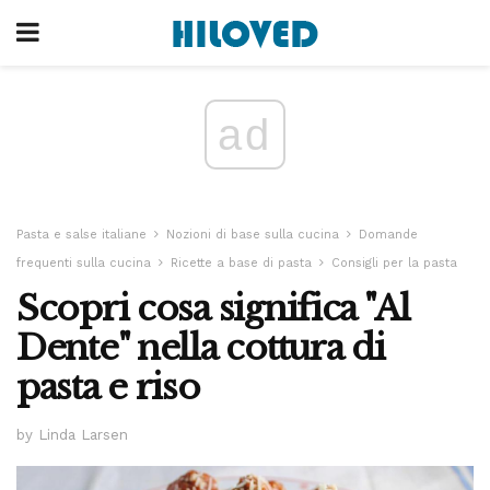
ad
Pasta e salse italiane
Nozioni di base sulla cucina
Domande
frequenti sulla cucina
Ricette a base di pasta
Consigli per la pasta
Scopri cosa significa "Al
Dente" nella cottura di
pasta e riso
by Linda Larsen