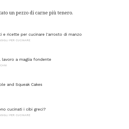
tato un pezzo di carne più tenero.
i e ricette per cucinare l'arrosto di manzo
NSIGLI PER CUCINARE
l lavoro a maglia fondente
CANI
ble and Squeak Cakes
o cucinati i cibi greci?
NSIGLI PER CUCINARE