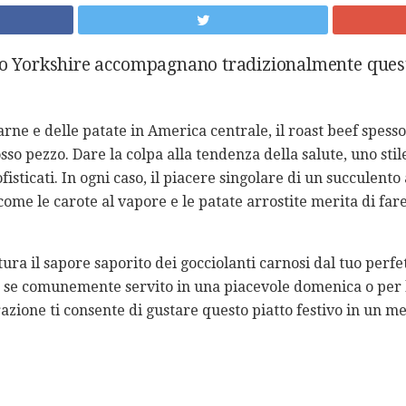
lo Yorkshire accompagnano tradizionalmente quest
arne e delle patate in America centrale, il roast beef spes
so pezzo. Dare la colpa alla tendenza della salute, uno stile
ofisticati. In ogni caso, il piacere singolare di un succulent
 come le carote al vapore e le patate arrostite merita di far
ra il sapore saporito dei gocciolanti carnosi dal tuo perfe
e se comunemente servito in una piacevole domenica o per 
azione ti consente di gustare questo piatto festivo in un m