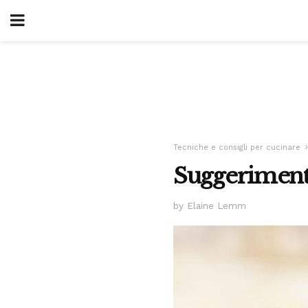
Tecniche e consigli per cucinare
Suggerimenti
by Elaine Lemm