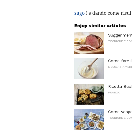
sugo
) e dando come risul
Enjoy similar articles
Suggeriment
TECNICHE E CO
Come fare i
DESSERT AMERI
Ricetta Bub
PRANZO
Come vengon
TECNICHE E CO