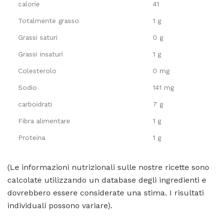
calorie
41
Totalmente grasso
1 g
Grassi saturi
0 g
Grassi insaturi
1 g
Colesterolo
0 mg
Sodio
141 mg
carboidrati
7 g
Fibra alimentare
1 g
Proteina
1 g
(Le informazioni nutrizionali sulle nostre ricette sono
calcolate utilizzando un database degli ingredienti e
dovrebbero essere considerate una stima. I risultati
individuali possono variare).