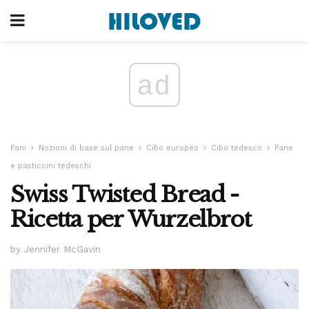
ad
Pani
Nozioni di base sul pane
Cibo europeo
Cibo tedesco
Pane
e pasticcini tedeschi
Swiss Twisted Bread -
Ricetta per Wurzelbrot
by Jennifer McGavin