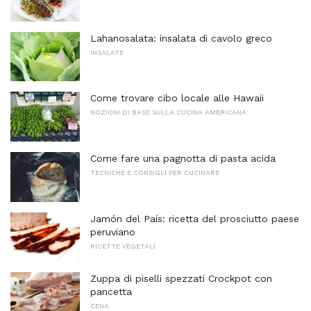
Lahanosalata: insalata di cavolo greco
INSALATE
Come trovare cibo locale alle Hawaii
NOZIONI DI BASE SULLA CUCINA AMERICANA
Come fare una pagnotta di pasta acida
TECNICHE E CONSIGLI PER CUCINARE
Jamón del País: ricetta del prosciutto paese
peruviano
RICETTE VEGETALI
Zuppa di piselli spezzati Crockpot con
pancetta
CENA