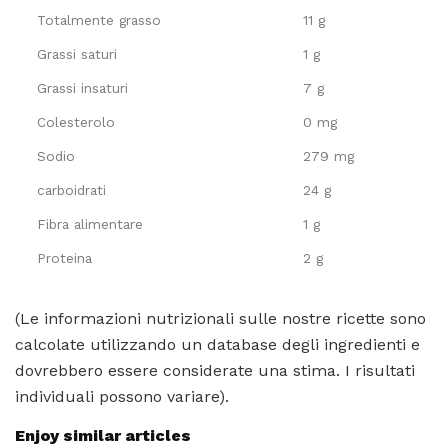
Totalmente grasso
11 g
Grassi saturi
1 g
Grassi insaturi
7 g
Colesterolo
0 mg
Sodio
279 mg
carboidrati
24 g
Fibra alimentare
1 g
Proteina
2 g
(Le informazioni nutrizionali sulle nostre ricette sono
calcolate utilizzando un database degli ingredienti e
dovrebbero essere considerate una stima. I risultati
individuali possono variare).
Enjoy similar articles