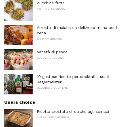
Zucchine fritte
ANTIPASTI E SNACK
Arrosto di maiale: un delizioso menu per la
cena
CIBO AMERICANO
Varietà di pesca
SCUOLA DI CUCINA
10 gustose ricette per cocktail e scatti
Jagermeister
BEVANDE E COCKTAIL
Users choice
Ricetta crostata di quiche agli spinaci
COLAZIONE E BRUNCH