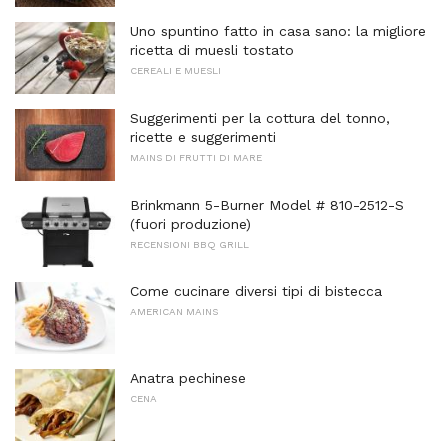
Uno spuntino fatto in casa sano: la migliore
ricetta di muesli tostato
CEREALI E MUESLI
Suggerimenti per la cottura del tonno,
ricette e suggerimenti
MAINS DI FRUTTI DI MARE
Brinkmann 5-Burner Model # 810-2512-S
(fuori produzione)
RECENSIONI BBQ GRILL
Come cucinare diversi tipi di bistecca
AMERICAN MAINS
Anatra pechinese
CENA