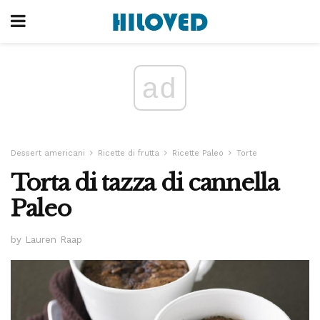
ad
Dessert americani
Ricette di frutta
Ricette Paleo
Torte
Torta di tazza di cannella
Paleo
by Lauren Raap