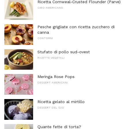
Ricetta Cornweal-Crusted Flounder (Parve)
CIBO AMERICANO
Pesche grigliate con ricetta zucchero di
canna
CONTORNI
Stufato di pollo sud-ovest
RICETTE VEGETALI
Meringa Rose Pops
DESSERT AMERICANI
Ricetta gelato al mirtillo
DESSERT DEL SUD
Quante fette di torta?