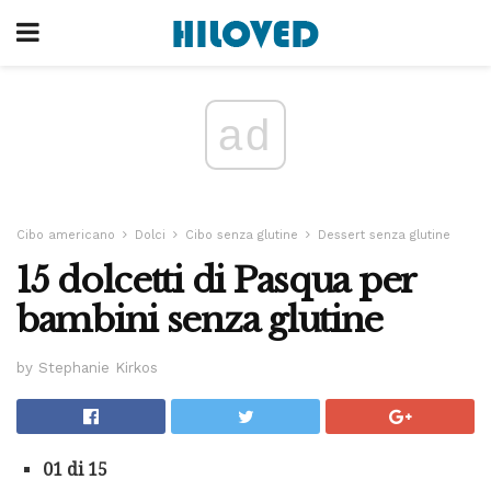
ad
Cibo americano
Dolci
Cibo senza glutine
Dessert senza glutine
15 dolcetti di Pasqua per
bambini senza glutine
by Stephanie Kirkos
01 di 15