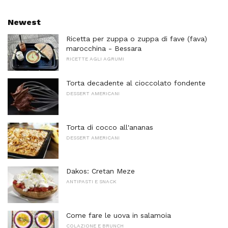
Newest
Ricetta per zuppa o zuppa di fave (fava)
marocchina - Bessara
RICETTE AGLI AGRUMI
Torta decadente al cioccolato fondente
DESSERT AMERICANI
Torta di cocco all'ananas
DESSERT AMERICANI
Dakos: Cretan Meze
ANTIPASTI E SNACK
Come fare le uova in salamoia
COLAZIONE E BRUNCH