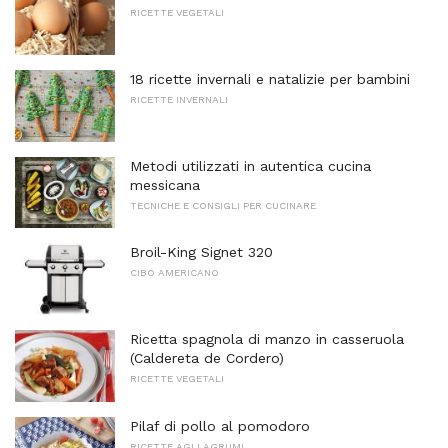
RICETTE VEGETALI
18 ricette invernali e natalizie per bambini
RICETTE INVERNALI
Metodi utilizzati in autentica cucina
messicana
TECNICHE E CONSIGLI PER CUCINARE
Broil-King Signet 320
CIBO AMERICANO
Ricetta spagnola di manzo in casseruola
(Caldereta de Cordero)
RICETTE VEGETALI
Pilaf di pollo al pomodoro
RICETTE AGLI AGRUMI